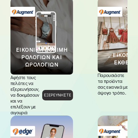
ΕΙΚΟΝΙΚΉ ΔΟΚΙΜΉ
ΕΙΚΟΝΙΚ
ΡΟΛΟΓΙΏΝ ΚΑΙ
ΕΚΘΈΣΕ
ΩΡΟΛΟΓΊΩΝ
Παρουσιάστε
Αφήστε τους
τα προϊόντα
πελάτες να
ΕΞΕ
σας εικονικά με
εξερευνήσουν,
άψογο τρόπο..
να δοκιμάσουν
ΕΞΕΡΕΥΝΉΣΤΕ
και να
επιλέξουν με
σιγουριά