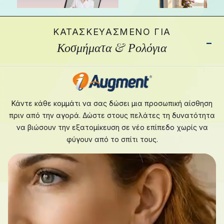
ΚΑΤΑΣΚΕΥΑΣΜΈΝΟ ΓΙΑ
Κοσμήματα & Ρολόγια
ΨΗΦΙΑΚΈΣ
IAUGME
ΕΠΑΓΓΕΛΜΑΤΙΚΈΣ
COUTUR
ΚΆΡΤΕΣ IEDGE
Δημιουργήστε
Χτίστε δεσμούς
εικόνες σε
Κάντε κάθε κομμάτι να σας δώσει μια προσωπική αίσθηση
που διαρκούν
στυλ
πέρα ​​από τις
πριν από την αγορά. Δώστε στους πελάτες τη δυνατότητα
ΕΞΕ
ΕΞΕΡΕΥΝΉΣΤΕ
φωτογράφισης
επαγγελματικές
να βιώσουν την εξατομίκευση σε νέο επίπεδο χωρίς να
χωρίς μοντέλα
σας
φύγουν από το σπίτι τους.
ή τοποθεσίες.
υποχρεώσεις.