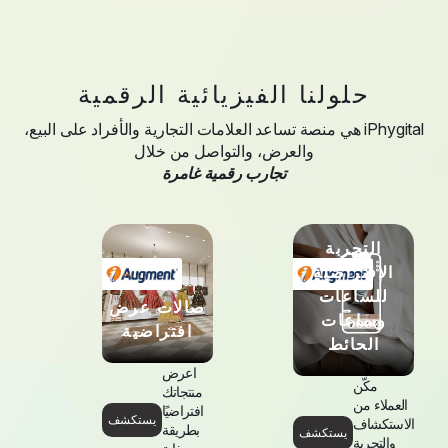
حلولنا الفيزيائية الرقمية
iPhygital هي منصة تساعد العلامات التجارية والأفراد على البيع،
والعرض، والتواصل من خلال
تجارب رقمية غامرة
التجربة
الافتراضية
ا
للساعات
صالات عرض
ال
وساعات
افتراضية
لل
الحائط
اعرض
اع
مكّن
منتجاتك
ج
العملاء من
افتراضيًا
المجوه
يستكشف
الاستكشاف
بطريقة
يستكشف
و
والتجربة